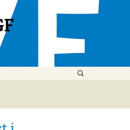
GF
Sök
efter:
t i