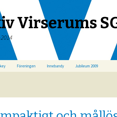
iv Virserums S
-2014
key
Föreningen
Innebandy
Jubileum 2009
mpaktigt och mållös