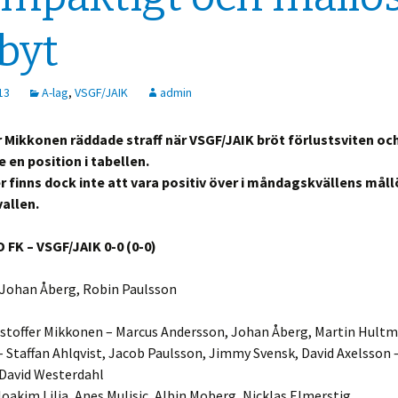
byt
13
A-lag
,
VSGF/JAIK
admin
r Mikkonen räddade straff när VSGF/JAIK bröt förlustsviten oc
 en position i tabellen.
 finns dock inte att vara positiv över i måndagskvällens mål
allen.
FK – VSGF/JAIK 0-0 (0-0)
Johan Åberg, Robin Paulsson
stoffer Mikkonen – Marcus Andersson, Johan Åberg, Martin Hultm
 Staffan Ahlqvist, Jacob Paulsson, Jimmy Svensk, David Axelsson 
 David Westerdahl
oakim Lilja, Anes Mulisic, Albin Moberg, Nicklas Elmerstig