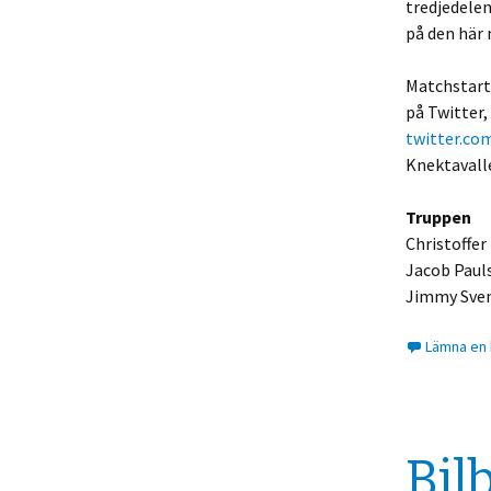
tredjedelen.
på den här
Matchstart
på Twitter,
twitter.co
Knektavall
Truppen
Christoffer
Jacob Pauls
Jimmy Svens
Lämna en
Bil