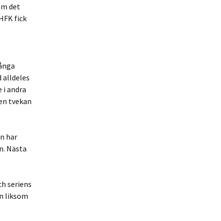
om det
HFK fick
många
 alldeles
 i andra
gen tvekan
n har
n. Nästa
ch seriens
nn liksom