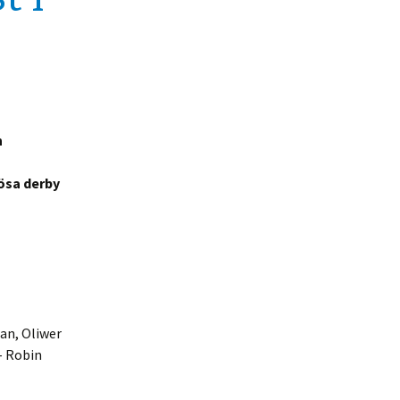
h
lösa derby
an, Oliwer
– Robin