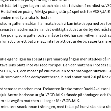
h istället ligger lagen sist och näst sist i division 4 nordöstra. V
 Hultsfred en poäng. Viktiga poäng står på spel och för VSGF/JAIK 
renden med fyra raka förluster.
vad som gäller en sådan här match och vi kan inte deppa ned oss för
 senaste matcherna. Sen är det oviktigt att det är derby, det måste
r tre poäng som gäller och vi måste ta det här som vilken match 
 för att vi är ett bättre lag, inte för att det är derby, säger träna
ulle egentligen ha spelats i premiäromgången men ställdes då in
tavallens plats inte var redo för spel. Den där matchen i höstas s
ör HFK, 5-1, och mötet på Virumsvallen förra säsongen slutade 0-0
AIK som vann båda derbymatcherna, bland annat med 2-0 på Knekt
d senaste matchen mot Trekanten återkommer David Axelsson i 
sjuk. Anton Karlsson utgår. VSGF/JAIK tränade på söndagen och f
om ska avgöra matchen till seger för VSGF/JAIK.
5 minuters snack innan träningen, med fokus på hur vi ska hitta rätt