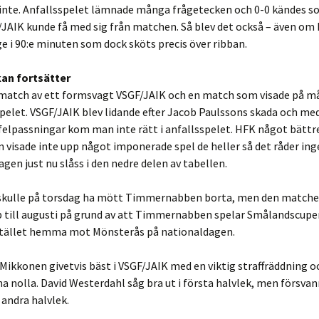
 inte. Anfallsspelet lämnade många frågetecken och 0-0 kändes s
JAIK kunde få med sig från matchen. Så blev det också – även om 
ge i 90:e minuten som dock sköts precis över ribban.
an fortsätter
 match av ett formsvagt VSGF/JAIK och en match som visade på 
pelet. VSGF/JAIK blev lidande efter Jacob Paulssons skada och med
elpassningar kom man inte rätt i anfallsspelet. HFK något bättre
 visade inte upp något imponerade spel de heller så det råder in
agen just nu slåss i den nedre delen av tabellen.
skulle på torsdag ha mött Timmernabben borta, men den matche
p till augusti på grund av att Timmernabben spelar Smålandscupe
stället hemma mot Mönsterås på nationaldagen.
 Mikkonen givetvis bäst i VSGF/JAIK med en viktig straffräddning o
na nolla. David Westerdahl såg bra ut i första halvlek, men försva
 andra halvlek.