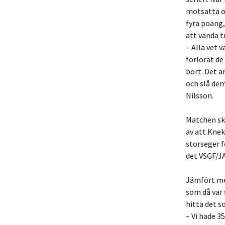
motsatta oc
fyra poäng,
att vända t
– Alla vet 
förlorat de
bort. Det ä
och slå dem
Nilsson.
Matchen sk
av att Knek
storseger f
det VSGF/J
Jämfört me
som då var 
hitta det s
– Vi hade 3