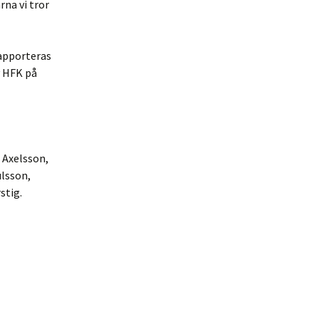
rna vi tror
apporteras
 HFK på
 Axelsson,
ulsson,
stig.