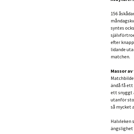
156 åskådar
måndagskvä
syntes ock
självförtro
efter knapp
lidande uta
matchen.
Massor av 
Matchbilden
ändå få ett
ett snyggt 
utanför sto
så mycket 
Halvleken s
ängslighet 