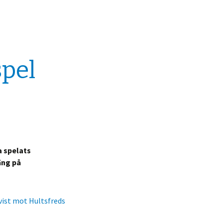
spel
a spelats
äng på