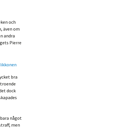
eken och
en, även om
en andra
gets Pierre
ycket bra
rtroende
 det dock
 skapades
 bara något
straff, men