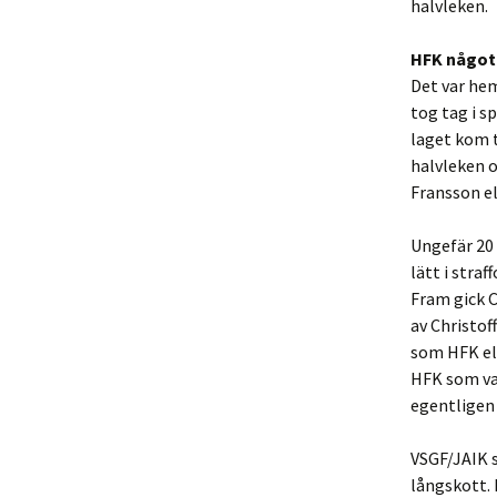
halvleken.
HFK något
Det var he
tog tag i s
laget kom t
halvleken 
Fransson el
Ungefär 20 
lätt i stra
Fram gick C
av Christof
som HFK ell
HFK som va
egentligen 
VSGF/JAIK s
långskott. 