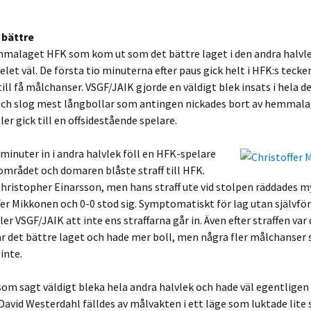
 bättre
mmalaget HFK som kom ut som det bättre laget i den andra halvl
pelet väl. De första tio minuterna efter paus gick helt i HFK:s teck
ill få målchanser. VSGF/JAIK gjorde en väldigt blek insats i hela d
och slog mest långbollar som antingen nickades bort av hemmala
ler gick till en offsidestående spelare.
minuter in i andra halvlek föll en HFK-spelare
ffområdet och domaren blåste straff till HFK.
hristopher Einarsson, men hans straff ute vid stolpen räddades m
fer Mikkonen och 0-0 stod sig. Symptomatiskt för lag utan självfö
er VSGF/JAIK att inte ens straffarna går in. Även efter straffen var
r det bättre laget och hade mer boll, men några fler målchanser
inte.
om sagt väldigt bleka hela andra halvlek och hade väl egentligen
David Westerdahl fälldes av målvakten i ett läge som luktade lite 