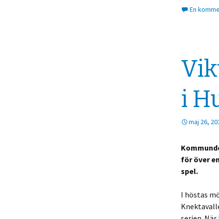
En kommen
Vik
i H
maj 26, 20
Kommunderb
för över e
spel.
I höstas m
Knektavalle
serien. När