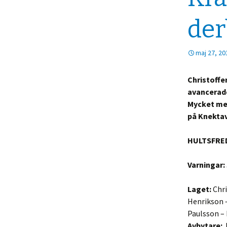
der
maj 27, 20
Christoffe
avancerade
Mycket mer
på Knektav
HULTSFRED 
Varningar:
Laget:
Chri
Henrikson –
Paulsson –
Avbytare:
J