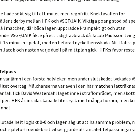
e hade sökt sig till ett mulet men regnfritt Knektavallen för
llens derby mellan HFK och VSGF/JAIK. Viktiga poäng stod på spe
så i matchen, där båda lagen uppträdde krampaktigt och utan
ende. VSGF/JAIK åkte på ett tidigt avbräck då Jacob Paulsson tvin
t 15 minuter spelat, med en befarad nyckelbensskada. Mittfältssp
n Jacob och nästan varje duell på mittplan gick i HFK:s favör reste
felpass
 var jämn i den första halvleken men under slutskedet lyckades 
 litet övertag. Målchanserna var även i den här matchen lätträkna
anfall fick David Westerdahl läget inne i straffområdet, men skott
lpen. HFK å sin sida skapade lite tryck med många hörnor, men kom
annat.
lutade helt logiskt 0-0 och lagen såg ut att ha samma problem, 
och självförtroendebrist vilket gjorde att antalet felpassningar v