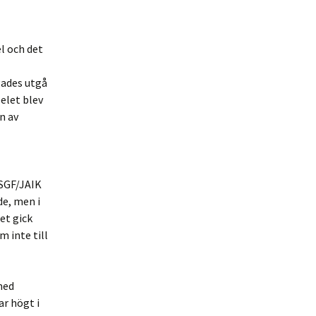
l och det
gades utgå
elet blev
n av
VSGF/JAIK
de, men i
et gick
 inte till
med
ar högt i