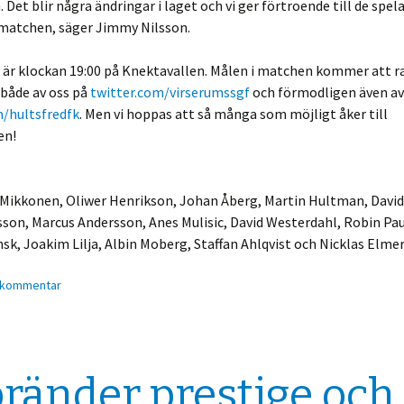
 Det blir några ändringar i laget och vi ger förtroende till de spela
 matchen, säger Jimmy Nilsson.
 är klockan 19:00 på Knektavallen. Målen i matchen kommer att r
 både av oss på
twitter.com/virserumssgf
och förmodligen även av
m/hultsfredfk
. Men vi hoppas att så många som möjligt åker till
en!
 Mikkonen, Oliwer Henrikson, Johan Åberg, Martin Hultman, David
son, Marcus Andersson, Anes Mulisic, David Westerdahl, Robin Pa
k, Joakim Lilja, Albin Moberg, Staffan Ahlqvist och Nicklas Elmer
 kommentar
bränder prestige och