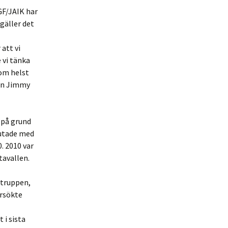
SGF/JAIK har
gäller det
 att vi
 vi tänka
som helst
ren Jimmy
 på grund
lutade med
. 2010 var
avallen.
truppen,
örsökte
 i sista