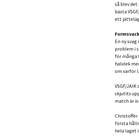
så blev det
bästa VSGF/
ett jättelä
Formsvack
En ny svag
problem i s
för många f
halvlek men
om varför l
VSGF/JAIK 
skjutits up
match är i
Christoffer
första håll
hela laget i