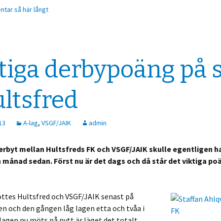
tar så här långt
tiga derbypoäng på 
ultsfred
13
A-lag
,
VSGF/JAIK
admin
yt mellan Hultsfreds FK och VSGF/JAIK skulle egentligen h
n månad sedan. Först nu är det dags och då står det viktiga po
öttes Hultsfred och VSGF/JAIK senast på
n och den gången låg lagen etta och tvåa i
 lagen nu möts på nytt är läget det totalt