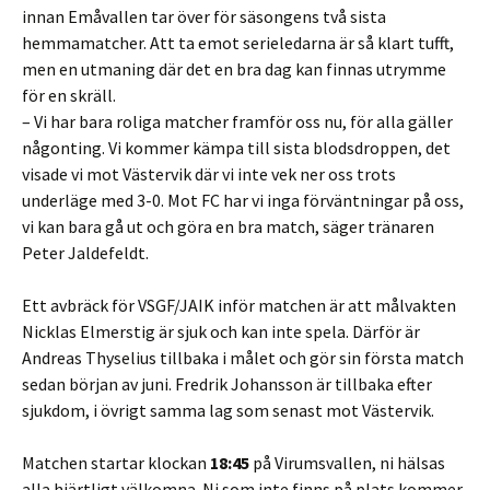
innan Emåvallen tar över för säsongens två sista
hemmamatcher. Att ta emot serieledarna är så klart tufft,
men en utmaning där det en bra dag kan finnas utrymme
för en skräll.
– Vi har bara roliga matcher framför oss nu, för alla gäller
någonting. Vi kommer kämpa till sista blodsdroppen, det
visade vi mot Västervik där vi inte vek ner oss trots
underläge med 3-0. Mot FC har vi inga förväntningar på oss,
vi kan bara gå ut och göra en bra match, säger tränaren
Peter Jaldefeldt.
Ett avbräck för VSGF/JAIK inför matchen är att målvakten
Nicklas Elmerstig är sjuk och kan inte spela. Därför är
Andreas Thyselius tillbaka i målet och gör sin första match
sedan början av juni. Fredrik Johansson är tillbaka efter
sjukdom, i övrigt samma lag som senast mot Västervik.
Matchen startar klockan
18:45
på Virumsvallen, ni hälsas
alla hjärtligt välkomna. Ni som inte finns på plats kommer