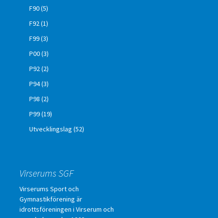
F90
(5)
F92
(1)
F99
(3)
P00
(3)
P92
(2)
P94
(3)
P98
(2)
P99
(19)
Utvecklingslag
(52)
Virserums SGF
Virserums Sport och
Gymnastikförening är
idrottsföreningen i Virserum och