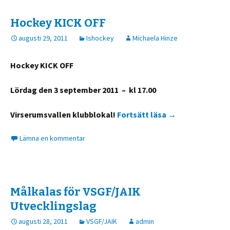
Hockey KICK OFF
augusti 29, 2011
Ishockey
Michaela Hinze
Hockey KICK OFF
Lördag den 3 september 2011 – kl 17.00
Virserumsvallen klubblokal!
Fortsätt läsa
Hockey KICK OF
→
Lämna en kommentar
Målkalas för VSGF/JAIK
Utvecklingslag
augusti 28, 2011
VSGF/JAIK
admin