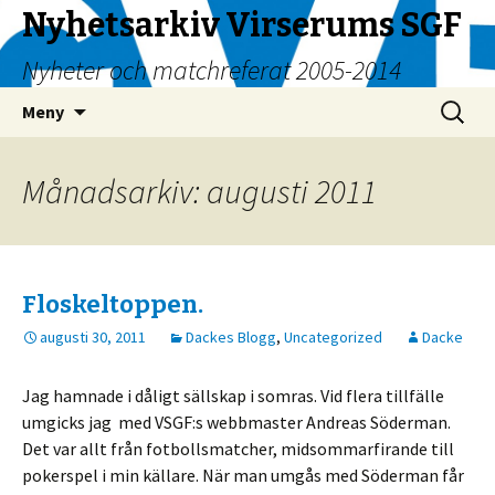
Nyhetsarkiv Virserums SGF
Nyheter och matchreferat 2005-2014
Hoppa
Sök
Meny
till
efter:
innehåll
Månadsarkiv: augusti 2011
Floskeltoppen.
augusti 30, 2011
Dackes Blogg
,
Uncategorized
Dacke
Jag hamnade i dåligt sällskap i somras. Vid flera tillfälle
umgicks jag med VSGF:s webbmaster Andreas Söderman.
Det var allt från fotbollsmatcher, midsommarfirande till
pokerspel i min källare. När man umgås med Söderman får