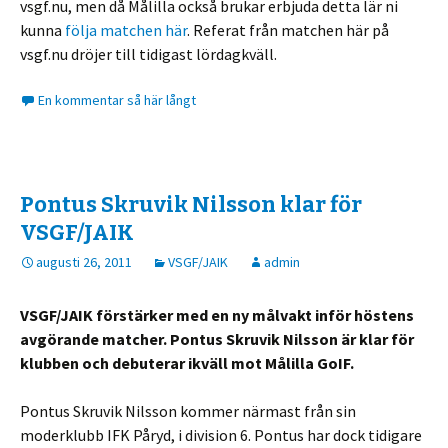
vsgf.nu, men då Målilla också brukar erbjuda detta lär ni
kunna
följa matchen här
. Referat från matchen här på
vsgf.nu dröjer till tidigast lördagkväll.
En kommentar så här långt
Pontus Skruvik Nilsson klar för
VSGF/JAIK
augusti 26, 2011
VSGF/JAIK
admin
VSGF/JAIK förstärker med en ny målvakt inför höstens
avgörande matcher. Pontus Skruvik Nilsson är klar för
klubben och debuterar ikväll mot Målilla GoIF.
Pontus Skruvik Nilsson kommer närmast från sin
moderklubb IFK Påryd, i division 6. Pontus har dock tidigare