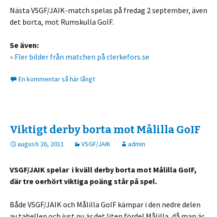
Nästa VSGF/JAIK-match spelas på fredag 2 september, även
det borta, mot Rumskulla GoIF.
Se även:
» Fler bilder från matchen på clerkefors.se
En kommentar så här långt
Viktigt derby borta mot Målilla GoIF
augusti 26, 2011
VSGF/JAIK
admin
VSGF/JAIK spelar i kväll derby borta mot Målilla GoIF,
där tre oerhört viktiga poäng står på spel.
Både VSGF/JAIK och Målilla GoIF kämpar i den nedre delen
av tabellen och just nu är det liten fördel Målilla, då man är