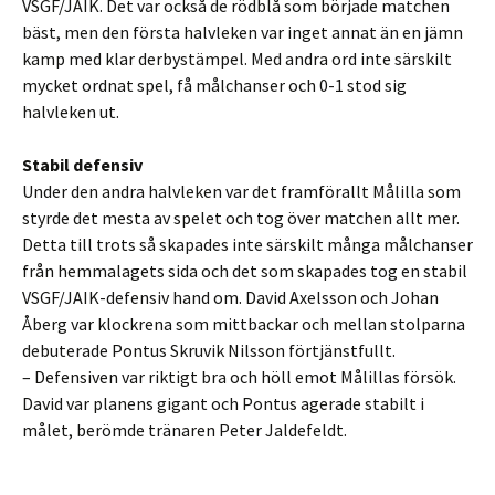
VSGF/JAIK. Det var också de rödblå som började matchen
bäst, men den första halvleken var inget annat än en jämn
kamp med klar derbystämpel. Med andra ord inte särskilt
mycket ordnat spel, få målchanser och 0-1 stod sig
halvleken ut.
Stabil defensiv
Under den andra halvleken var det framförallt Målilla som
styrde det mesta av spelet och tog över matchen allt mer.
Detta till trots så skapades inte särskilt många målchanser
från hemmalagets sida och det som skapades tog en stabil
VSGF/JAIK-defensiv hand om. David Axelsson och Johan
Åberg var klockrena som mittbackar och mellan stolparna
debuterade Pontus Skruvik Nilsson förtjänstfullt.
– Defensiven var riktigt bra och höll emot Målillas försök.
David var planens gigant och Pontus agerade stabilt i
målet, berömde tränaren Peter Jaldefeldt.