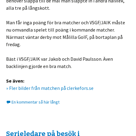
behöver släppa till de mål man släppte in i andra halvlek,
alla tre på långskott.
Man får inga poäng för bra matcher och VSGF/JAIK måste
nu omvandla spelet till poäng i kommande matcher.
Närmast väntar derby mot Målilla GoIF, på bortaplan på
fredag.
Bäst i VSGF/JAIK var Jakob och David Paulsson. Även
backlinjen gjorde en bra match.
Se även:
» Fler bilder från matchen på clerkefors.se
En kommentar så här långt
Serieledare på besök i