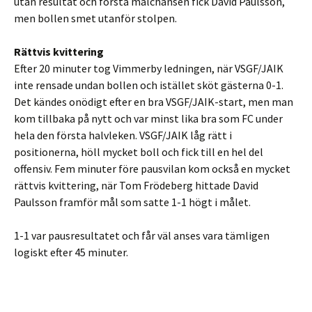
utan resultat och första målchansen fick David Paulsson,
men bollen smet utanför stolpen.
Rättvis kvittering
Efter 20 minuter tog Vimmerby ledningen, när VSGF/JAIK
inte rensade undan bollen och istället sköt gästerna 0-1.
Det kändes onödigt efter en bra VSGF/JAIK-start, men man
kom tillbaka på nytt och var minst lika bra som FC under
hela den första halvleken. VSGF/JAIK låg rätt i
positionerna, höll mycket boll och fick till en hel del
offensiv. Fem minuter före pausvilan kom också en mycket
rättvis kvittering, när Tom Frödeberg hittade David
Paulsson framför mål som satte 1-1 högt i målet.
1-1 var pausresultatet och får väl anses vara tämligen
logiskt efter 45 minuter.