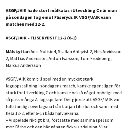
VSGF/JAIK hade stort målkalas i Utveckling C när man
på söndagen tog emot Fliseryds IF. VSGF/JAIK vann
matchen med 12-2.
VSGF/JAIK – FLISERYDS IF 12-2 (6-1)
Målskyttar:
Adis Mulisic 4, Staffan Ahlqvist 2, Nils Arvidsson
2, Mattias Andersson, Anton Ivarsson, Tom Frödeberg,
Marcus Andersson
VSGF/JAIK kom till spel med en mycket stark
laguppställning i söndagens match, kanske egentligen för
stark för Utveckling C och kanske också något onödigt med
så pass många A-lagsspelare. Det gjorde att VSGF/JAIK var
fullständigt överlägsna från början till slut och vann med
hela 12-2, efter 6-1 i båda halvlekarna.
– Vi spelade riktigt bra, fortsatte med samma spel som
mot Fårbo och den här gången fick vi utdelning. Vi är