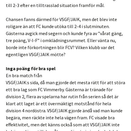
till 2-3 efter en tilltrasslad situation framför mål.
Chansen fanns därmed för VSGF/JAIK, men det blev inte
roligare än att FC kunde utöka till 2-4 i slutminuten.
Gästerna avgick med segern och kunde fyra av ”vårat gäng,
tre poäng, V-I-F” i omklädningsrummet. Eller vänta nu,
borde inte förkortningen blir FCV? Vilken klubb var det
egentligen VSGF/JAIK mötte?
Inga poäng för bra spel
En bra match från
VSGF/JAIK:s sida, då man gjorde det mesta rätt för att störa
ett bra lag som FC Vimmerby. Gästerna är tränade för
division 2, flera av spelarna har rutin från serien så det är
klart att laget är ett övermäktigt motstånd för hela
division 4 nordöstra. VSGF/JAIK gjorde ändå vad man kunde
begära, men räckte inte hela vägen fram. FC visade bra
effektivitet, men det känns också som att VSGF/JAIK inte