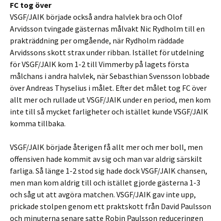
FC tog över
VSGF/JAIK började också andra halvlek bra och Olof
Arvidsson tvingade gästernas målvakt Nic Rydholm till en
prakträddning per omgående, när Rydholm räddade
Arvidssons skott strax under ribban. Istället för utdelning
för VSGF/JAIK kom 1-2 till Vimmerby på lagets första
målchans i andra halvlek, när Sebasthian Svensson lobbade
över Andreas Thyselius i målet. Efter det målet tog FC över
allt mer och rullade ut VSGF/JAIK under en period, men kom
inte till så mycket farligheter och istället kunde VSGF/JAIK
komma tillbaka.
VSGF/JAIK började återigen få allt mer och mer boll, men
offensiven hade kommit av sig och man var aldrig särskilt
farliga. Så länge 1-2 stod sig hade dock VSGF/JAIK chansen,
men man kom aldrig till och istället gjorde gästerna 1-3
och såg ut att avgöra matchen. VSGF/JAIK gav inte upp,
prickade stolpen genom ett praktskott från David Paulsson
och minuterna senare satte Robin Paulsson reduceringen