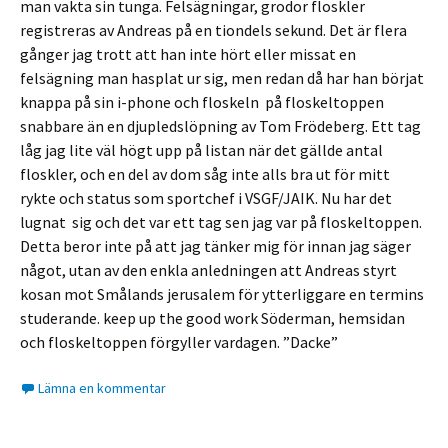
man vakta sin tunga. Felsägningar, grodor floskler
registreras av Andreas på en tiondels sekund. Det är flera
gånger jag trott att han inte hört eller missat en
felsägning man hasplat ur sig, men redan då har han börjat
knappa på sin i-phone och floskeln på floskeltoppen
snabbare än en djupledslöpning av Tom Frödeberg. Ett tag
låg jag lite väl högt upp på listan när det gällde antal
floskler, och en del av dom såg inte alls bra ut för mitt
rykte och status som sportchef i VSGF/JAIK. Nu har det
lugnat sig och det var ett tag sen jag var på floskeltoppen.
Detta beror inte på att jag tänker mig för innan jag säger
något, utan av den enkla anledningen att Andreas styrt
kosan mot Smålands jerusalem för ytterliggare en termins
studerande. keep up the good work Söderman, hemsidan
och floskeltoppen förgyller vardagen. ”Dacke”
Lämna en kommentar