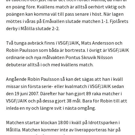
en poäng före. Kvällens match är alltså oerhört viktig och
poängen kan komma väl till pass senare i höst. När lagen
möttes i våras på Emåvallen slutade matchen 1-1. Fjolårets
derby i Målilla slutade 2-2.
Två tunga avbräck finns i VSGF/JAIK, Mats Andersson och
Robin Paulsson som båda är bortresta. I övrigt är VSGF/JAIK
ordinarie och nya målvakten Pontus Skruvik Nilsson
debuterar alltså i och med kvällens match.
Angående Robin Paulsson så kan det sägas att han i kväll
missar sin första serie- eller kvalmatch i VSGF/JAIK sedan
den 19 juni 2007. Därefter har han gjort 89 raka matcher i
VSGF/JAIK och på dessa gjort 38 mål. Bara för Robin till att
inleda en ny och längre svit i nästa omgång.
Matchen startar klockan 18:00 i kväll på Idrottsparken i
Målilla. Matchen kommer inte av liverapporteras här på